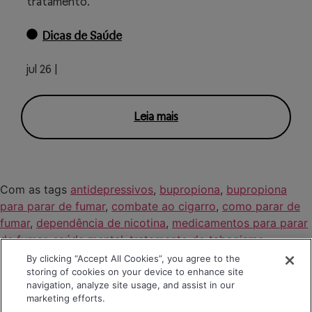
tratamento.
Dicas de Saúde
jul 26 |
Leia mais
Com as tags
antidepressivos
,
bupropiona
,
bupropiona
para parar de fumar
,
combate ao cigarro
,
como parar de
fumar
,
dependência de nicotina
,
medicamentos para parar
de fumar
,
saúde mental
,
tratamento do tabagismo
By clicking “Accept All Cookies”, you agree to the
storing of cookies on your device to enhance site
navigation, analyze site usage, and assist in our
marketing efforts.
Uma empresa
Menu
Cont