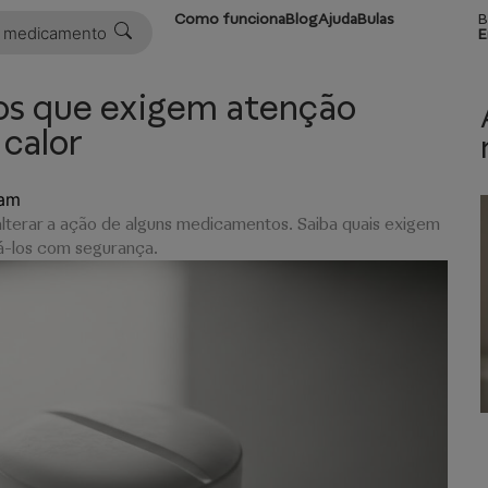
Como funciona
Blog
Ajuda
Bulas
B
E
s que exigem atenção
 calor
 am
lterar a ação de alguns medicamentos. Saiba quais exigem
á-los com segurança.