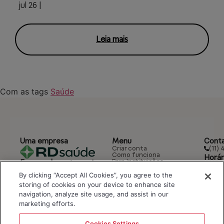
jul 26 |
Leia mais
Com as tags
Saúde
Uma empresa
Menu
Cont
(11)
Criar conta
Como funciona
Horár
Para Instituições
Formas de pagamento:
Seg. à
Bulas
Sáb.: 
Blog
By clicking “Accept All Cookies”, you agree to the
Ajuda
storing of cookies on your device to enhance site
Segurança e privacidade
navigation, analyze site usage, and assist in our
Termos de uso
Política de privacidade
marketing efforts.
Portal do Titular dos Dados
Cookies Settings