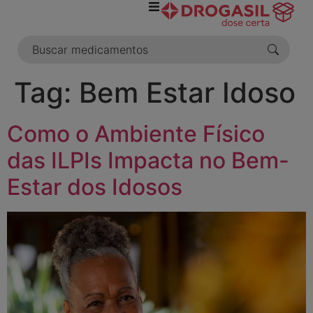
o
conteúdo
Tag:
Bem Estar Idoso
Como o Ambiente Físico
das ILPIs Impacta no Bem-
Estar dos Idosos